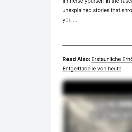
Immerse yourself in the fasc
unexplained stories that shr
you ...
Read Also:
Erstaunliche Erh
Entgelttabelle von heute