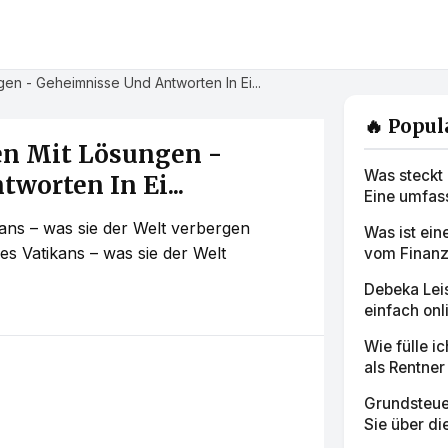
n - Geheimnisse Und Antworten In Ei...
🔥 Popul
en Mit Lösungen -
Was steckt 
worten In Ei...
Eine umfass
kans – was sie der Welt verbergen
Was ist ei
es Vatikans – was sie der Welt
vom Finanz
Debeka Lei
einfach onl
Wie fülle i
als Rentner 
Grundsteue
Sie über die