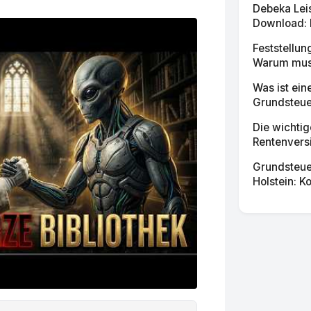
Debeka Lei
Download: E
Feststellu
Warum muss
Was ist ein
Grundsteuer
Die wichti
Rentenvers
Grundsteue
Holstein: K