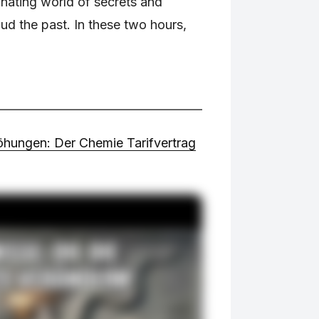
inating world of secrets and
oud the past. In these two hours,
öhungen: Der Chemie Tarifvertrag