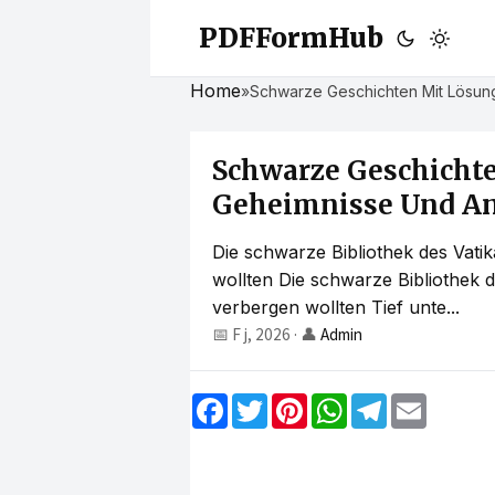
PDFFormHub
Home
»
Schwarze Geschichten Mit Lösunge
Schwarze Geschicht
Geheimnisse Und Ant
Die schwarze Bibliothek des Vati
wollten Die schwarze Bibliothek d
verbergen wollten Tief unte...
📅 F j, 2026
·
👤
Admin
F
T
P
W
T
E
a
w
i
h
e
m
c
i
n
a
l
a
e
t
t
t
e
i
b
t
e
s
g
l
o
e
r
A
r