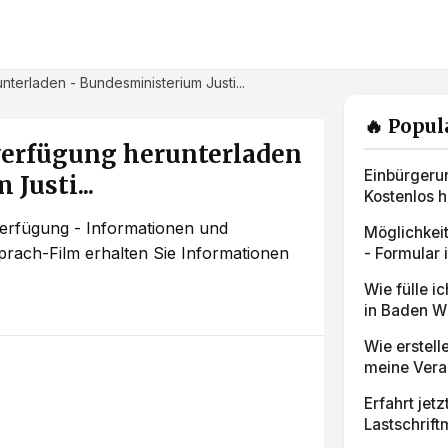
terladen - Bundesministerium Justi...
🔥 Popul
verfügung herunterladen
Einbürgeru
Justi...
Kostenlos h
erfügung - Informationen und
Möglichkeit
rach-Film erhalten Sie Informationen
- Formular 
Wie fülle i
in Baden Wü
Wie erstell
meine Veran
Erfahrt jet
Lastschrift