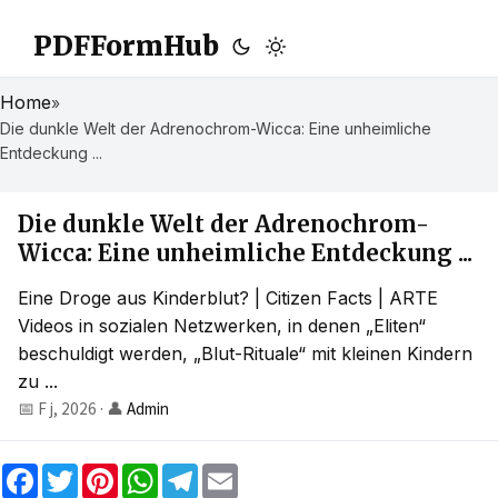
PDFFormHub
Home
»
Die dunkle Welt der Adrenochrom-Wicca: Eine unheimliche
Entdeckung ...
Die dunkle Welt der Adrenochrom-
Wicca: Eine unheimliche Entdeckung ...
Eine Droge aus Kinderblut? | Citizen Facts | ARTE
Videos in sozialen Netzwerken, in denen „Eliten“
beschuldigt werden, „Blut-Rituale“ mit kleinen Kindern
zu ...
📅 F j, 2026
·
👤
Admin
F
T
P
W
T
E
a
w
i
h
e
m