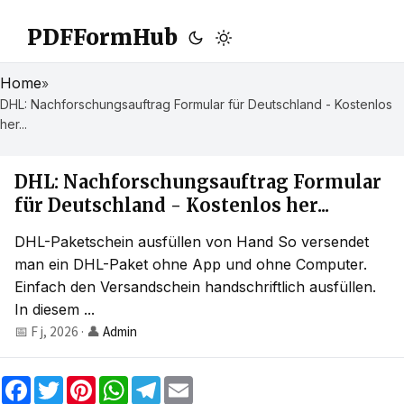
PDFFormHub
Home
»
DHL: Nachforschungsauftrag Formular für Deutschland - Kostenlos
her...
DHL: Nachforschungsauftrag Formular
für Deutschland - Kostenlos her...
DHL-Paketschein ausfüllen von Hand So versendet
man ein DHL-Paket ohne App und ohne Computer.
Einfach den Versandschein handschriftlich ausfüllen.
In diesem ...
📅 F j, 2026
·
👤
Admin
F
T
P
W
T
E
a
w
i
h
e
m