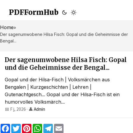
PDFFormHub
Home
»
Der sagenumwobene Hilsa Fisch: Gopal und die Geheimnisse der
Bengal...
Der sagenumwobene Hilsa Fisch: Gopal
und die Geheimnisse der Bengal...
Gopal und der Hilsa-Fisch | Volksmärchen aus
Bengalen | Kurzgeschichten | Lehren |
Gutenachtgesch... Gopal und der Hilsa-Fisch ist ein
humorvolles Volksmärch...
📅 F j, 2026
·
👤
Admin
F
T
P
W
T
E
a
w
i
h
e
m