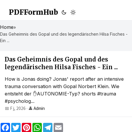
PDFFormHub
Home
»
Das Geheimnis des Gopal und des legendärischen Hilsa Fisches -
Ein ...
Das Geheimnis des Gopal und des
legendärischen Hilsa Fisches - Ein ...
How is Jonas doing? Jonas' report after an intensive
trauma conversation with Gopal Norbert Klein. Wie
entsteht der ✋AUTONOMIE-Typ? shorts #trauma
#psycholog...
📅 F j, 2026
·
👤
Admin
F
T
P
W
T
E
a
w
i
h
e
m