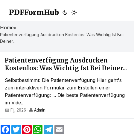
PDFFormHub
Home
»
Patientenverfügung Ausdrucken Kostenlos: Was Wichtig Ist Bei
Deiner...
Patientenverfügung Ausdrucken
Kostenlos: Was Wichtig Ist Bei Deiner...
Selbstbestimmt: Die Patientenverfügung Hier geht's
zum interaktiven Formular zum Erstellen einer
Patientenverfügung: ... Die beste Patientenverfügung
im Vide...
📅 F j, 2026
·
👤
Admin
F
T
P
W
T
E
a
w
i
h
e
m