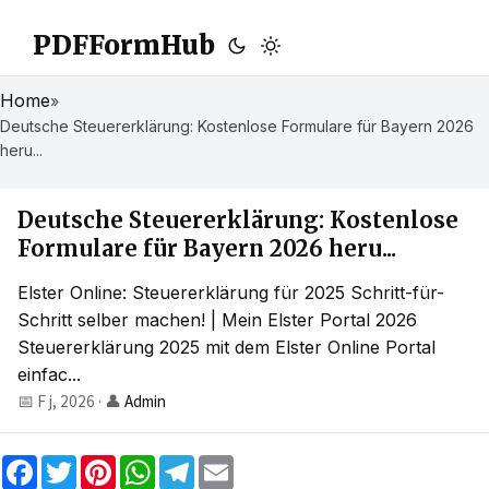
PDFFormHub
Home
»
Deutsche Steuererklärung: Kostenlose Formulare für Bayern 2026
heru...
Deutsche Steuererklärung: Kostenlose
Formulare für Bayern 2026 heru...
Elster Online: Steuererklärung für 2025 Schritt-für-
Schritt selber machen! | Mein Elster Portal 2026
Steuererklärung 2025 mit dem Elster Online Portal
einfac...
📅 F j, 2026
·
👤
Admin
F
T
P
W
T
E
a
w
i
h
e
m